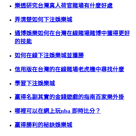
樂透研究台灣真人荷官賭場有什麼好處
弄清楚如何下注娛樂城
通博娛樂如何在台灣在線賭場賭博中獲得更好
的技能
如何在線下注娛樂城並獲勝
信用版在台灣的在線賭場老虎機中尋找什麼
學習下注娛樂城
贏得名副其實的金錢遊戲的指南百家樂外掛
哪裡可以在網上玩nba 即時比分？
贏得勝利的秘訣娛樂城