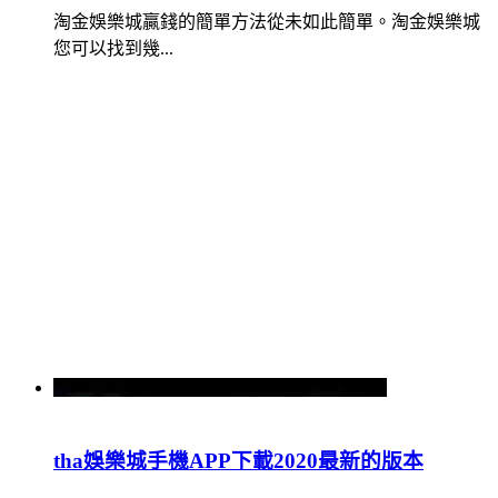
淘金娛樂城贏錢的簡單方法從未如此簡單。淘金娛樂城
您可以找到幾...
tha娛樂城手機APP下載2020最新的版本