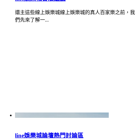
還主這些線上娛樂城線上娛樂城的真人百家樂之前，我
們先來了解一...
line娛樂城論壇熱門討論區