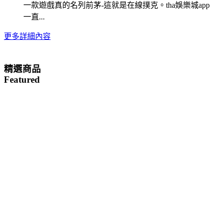
一款遊戲真的名列前茅-這就是在線撲克。tha娛樂城app
一直...
更多詳細內容
精選商品
Featured