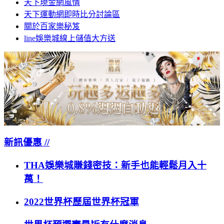
天下現金網風情
天下運動網即時比分討論區
關於百家樂秘笈
line娛樂城線上儲值大方送
新訊優惠 //
THA娛樂城賺錢密技：新手也能輕鬆月入十
萬！
2022世界杯歷屆世界杯冠軍