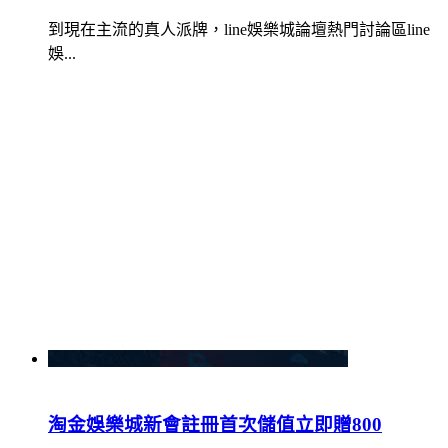
到現在主流的真人派牌，line娛樂城論壇熱門討論區line
娛...
淘金娛樂城新會註冊首次儲值立即贈800