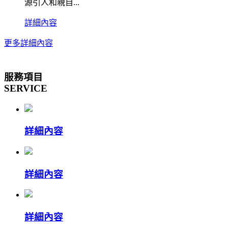
源引人和親自...
詳細內容
更多詳細內容
服務項目
SERVICE
詳細內容
詳細內容
詳細內容