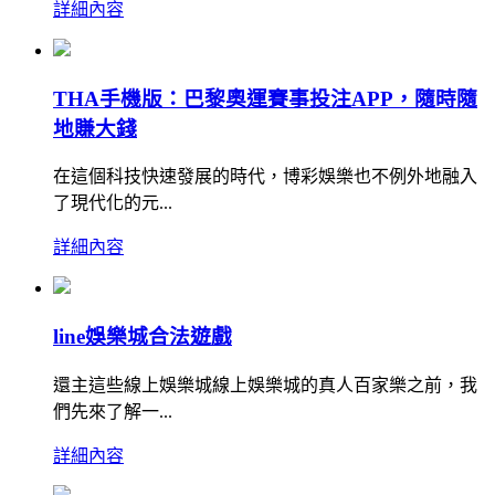
詳細內容
THA手機版：巴黎奧運賽事投注APP，隨時隨
地賺大錢
在這個科技快速發展的時代，博彩娛樂也不例外地融入
了現代化的元...
詳細內容
line娛樂城合法遊戲
還主這些線上娛樂城線上娛樂城的真人百家樂之前，我
們先來了解一...
詳細內容