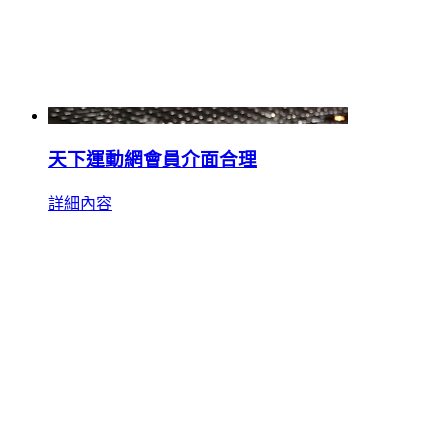
天下運動網會員介面合理
詳細內容