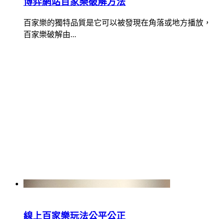
博弈網站百家樂破解方法
百家樂的獨特品質是它可以被發現在角落或地方播放，
百家樂破解由...
線上百家樂玩法公平公正