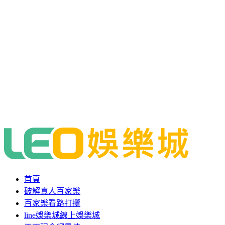
首頁
破解真人百家樂
百家樂看路打攬
line娛樂城線上娛樂城