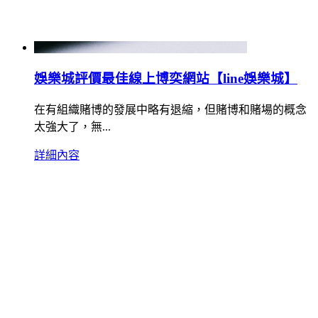
娛樂城評價最佳線上博奕網站【line娛樂城】
在有組織賭博的發展中略有退縮，但賭博和賭場的概念
太強大了，無...
詳細內容